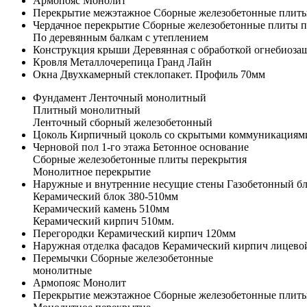
Армопояс
Монолит
Перекрытие межэтажное
Сборные железобетонные плиты
Чердачное перекрытие
Сборные железобетонные плиты п
По деревянным балкам с утеплением
Конструкция крыши
Деревянная с обработкой огнебиоз
Кровля
Металлочерепица Гранд Лайн
Окна
Двухкамерный стеклопакет. Профиль 70мм
Фундамент
Ленточный монолитный
Плитный монолитный
Ленточный сборный железобетонный
Цоколь
Кирпичный цоколь со скрытыми коммуникациям
Черновой пол 1-го этажа
Бетонное основание
Сборные железобетонные плиты перекрытия
Монолитное перекрытие
Наружные и внутренние несущие стены
Газобетонный б
Керамический блок 380-510мм
Керамический камень 510мм
Керамический кирпич 510мм.
Перегородки
Керамический кирпич 120мм
Наружная отделка фасадов
Керамический кирпич лицевой
Перемычки
Сборные железобетонные
монолитные
Армопояс
Монолит
Перекрытие межэтажное
Сборные железобетонные плиты