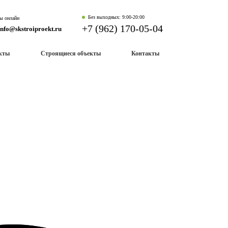
Без выходных: 9:00-20:00
ы онлайн
+7 (962) 170-05-04
info@skstroiproekt.ru
екты
Строящиеся объекты
Контакты