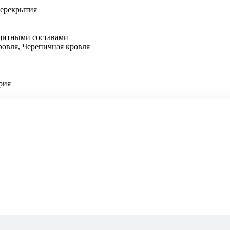
ерекрытия
ащитными составами
ровля, Черепичная кровля
рия