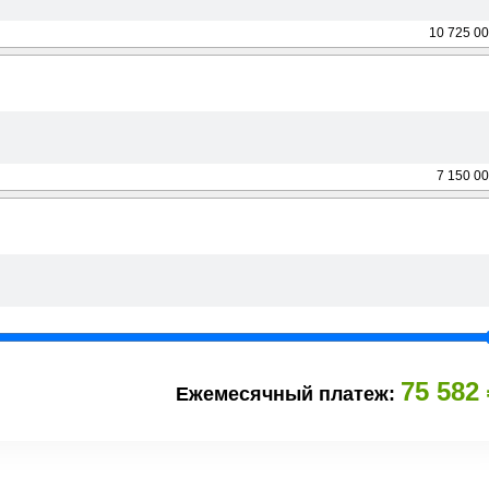
10 725 00
7 150 00
75 582
Ежемесячный платеж: