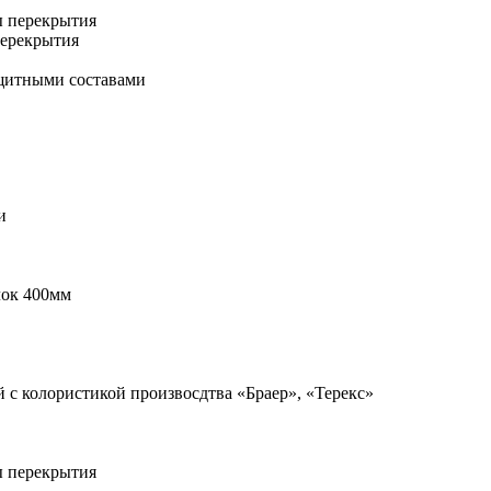
 перекрытия
ерекрытия
ащитными составами
и
лок 400мм
 с колористикой произвосдтва «Браер», «Терекс»
 перекрытия