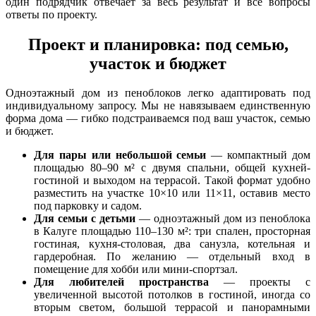
один подрядчик отвечает за весь результат и все вопросы
ответы по проекту.
Проект и планировка: под семью,
участок и бюджет
Одноэтажный дом из пеноблоков легко адаптировать под
индивидуальному запросу. Мы не навязываем единственную
форма дома — гибко подстраиваемся под ваш участок, семью
и бюджет.
Для пары или небольшой семьи
— компактный дом
площадью 80–90 м² с двумя спальни, общей кухней-
гостиной и выходом на террасой. Такой формат удобно
разместить на участке 10×10 или 11×11, оставив место
под парковку и садом.
Для семьи с детьми
— одноэтажный дом из пеноблока
в Калуге площадью 110–130 м²: три спален, просторная
гостиная, кухня-столовая, два санузла, котельная и
гардеробная. По желанию — отдельный вход в
помещение для хобби или мини-спортзал.
Для любителей пространства
— проекты с
увеличенной высотой потолков в гостиной, иногда со
вторым светом, большой террасой и панорамными