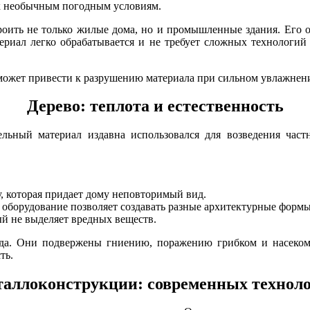
 к необычным погодным условиям.
роить не только жилые дома, но и промышленные здания. Его о
риал легко обрабатывается и не требует сложных технологий у
о может привести к разрушению материала при сильном увлажне
Дерево: теплота и естественность
льный материал издавна использовался для возведения част
у, которая придает дому неповторимый вид.
 оборудование позволяет создавать разные архитектурные формы
ый не выделяет вредных веществ.
ода. Они подвержены гниению, поражению грибком и насеком
ть.
аллоконструкции: современных технол