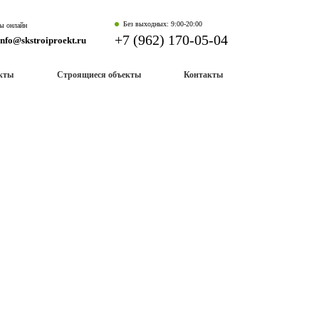
Без выходных: 9:00-20:00
ы онлайн
+7 (962) 170-05-04
info@skstroiproekt.ru
екты
Строящиеся объекты
Контакты