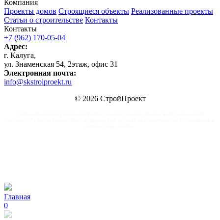
Компания
Проекты домов
Строящиеся объекты
Реализованные проекты
Статьи о строительстве
Контакты
Контакты
+7 (962) 170-05-04
Адрес:
г. Калуга,
ул. Знаменская 54, 2этаж, офис 31
Электронная почта:
info@skstroiproekt.ru
© 2026 СтройПроект
Сайт не является публичной офертой и носит исключительно информационный
характер. За точной подробной информацией о ценах на строительство обращайтесь к
нашим специалистам.
Главная
0